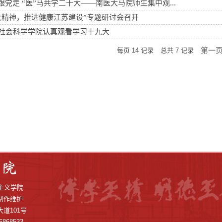
跟党走 “医”马共学二十大——南医大马院师生集中观...
大精神，推进健康江苏建设”专题研讨会召开
社会科学学院认真观看学习十九大
第一
每页
14
记录
总共
7
记录
克思主义学院
制作维护
道101号
868533