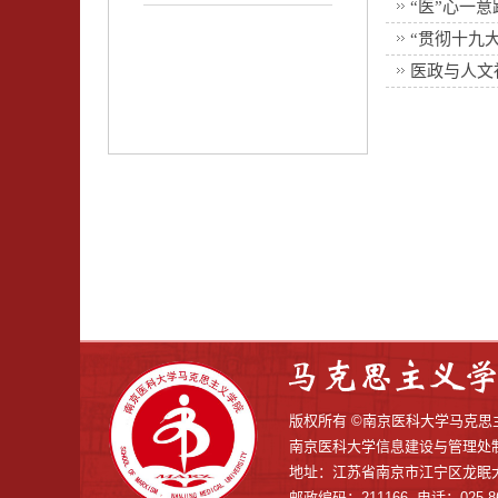
“医”心一意
“贯彻十九
医政与人文
版权所有 ©南京医科大学马
南京医科大学信息建设与管理处
地址：江苏省南京市江宁区龙眠大
邮政编码：211166 电话：025-86