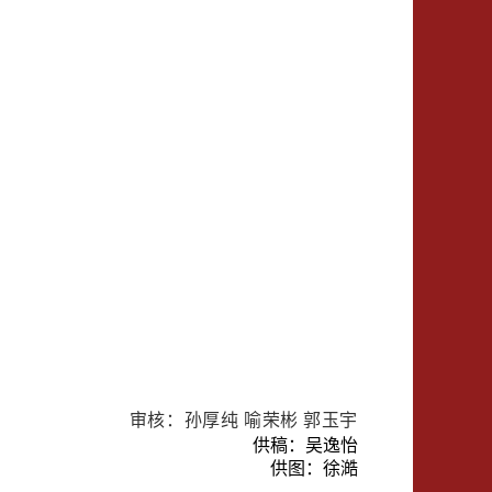
审核：孙厚纯 喻荣彬 郭玉宇
供稿：吴逸怡
供图：徐
澔