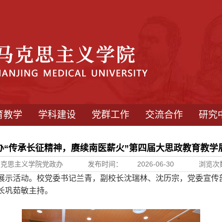
育教学
学科建设
党群工作
交流合作
研究
办“传承长征精神，赓续南医薪火”第四届大思政教育教学
马克思主义学院党政办
发布时间：
2026-06-30
浏览次
展示活动。校党委书记兰青，副校长沈瑞林、沈历宗，党委宣传
长巩茹敏主持。