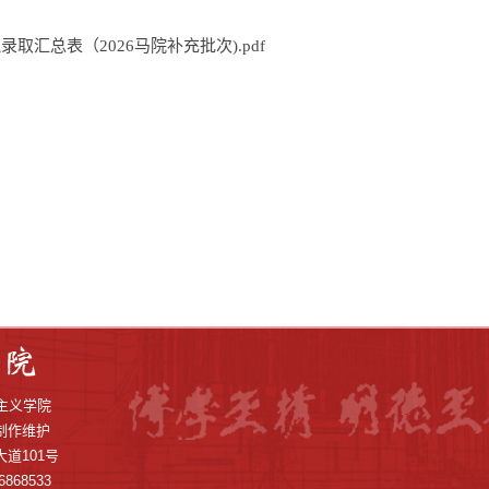
取汇总表（2026马院补充批次).pdf
克思主义学院
制作维护
道101号
868533