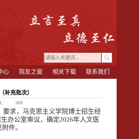
中心
院友之窗
相关下载
联系我们
布（补充批次）
数：
389
》要求，
马克思主义学院博士招生经
招生办公室
审议
，
确定
2026年人文医
见附件。