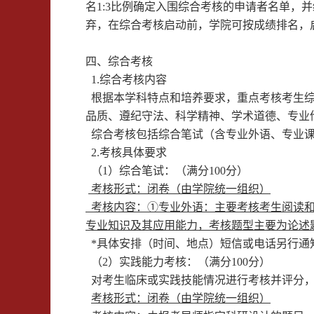
名
1:3
比例确定入围综合考核的申请者名单，并
弃，在综合考核启动前，学院可按成绩排名，
四、
综合考核
1.
综合考核内容
根据本学科特点和培养要求，重点考核考生综
品质、遵纪守法、科学精神、学术道德、专业
综合考核包括综合笔试（含专业外语、专业课
2.
考核具体要求
（
1
）综合笔试：（满分
100
分）
考核形式：闭卷（由学院统一组织）
考核内容：①专业外语：主要考核考生阅读和
专业知识及其应用能力，考核题型主要为论述
*
具体安排
（
时间、地点
）
短信或电话
另行
通
（2）实践能力考核：（满分
100
分）
对考生临床
或实践
技能情况进行考核并评分
考核形式：闭卷（由学院统一组织）