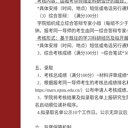
考核内容：由报考导师指定科研设计的题目，
*
具体安排
（
时间、地点
）
短信或电话
另行
通
（3）综合答辩：（满分
100
分）
学院组织成立综合答辩专家小组（每组不少
钟。报考同一导师的考生由同一综合答辩专家
考核形式：基于既往的学习科研经历及拟开
*
具体安排
（
时间、地点
）
短信或电话
另行
通
3
．综合考核成绩（满分
100
分）
=
综合笔试
*3
五、
录取
1
．考核总成绩（满分
100
分）
=
材料评审成绩
2
．根据报考同一导师考生的考核总成绩排名
https://marx.njmu.edu.cn/
）
公布申请人考核成绩
3
．学院将考核结果及拟录取名单上报研究生
名
启动
顺位
递
补
程序
。
4.
拟录取名单公示
10
个工作日。公示无异议后
六、监督保障机制