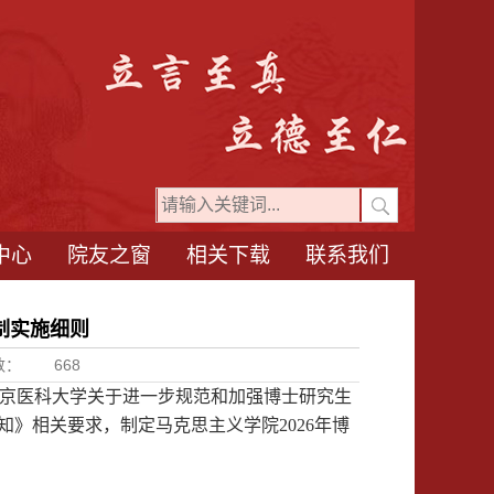
中心
院友之窗
相关下载
联系我们
”制实施细则
数：
668
京医科大学关于进一步规范和加强博士研究生
通知》相关要求，制定
马克思主义学院
202
6
年博