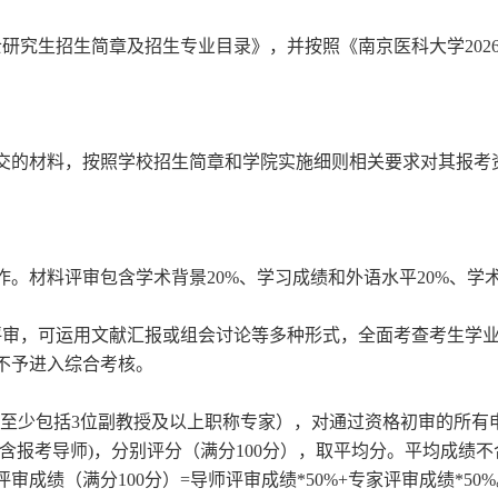
士研究生招生简章及招生专业目录》
，
并
按照《南京医科大学
202
交的材料，
按照
学校招生简章和
学院
实施细则相关要求对其报考
作。
材料评审包含学术背景
20%
、学习成绩和外语水平
20%
、学
评审，
可
运用文献汇报或组会讨论等多种形式，全面考查考生学
不予进入综合考核。
组至少包括
3
位副教授及以上职称专家），对通过资格初审的所有
含报考导师
)
，分别评分（满分
100
分），取平均分。平均成绩不
评审成绩（满分
100
分）
=
导师评审成绩
*50%+
专家评审成绩
*50%