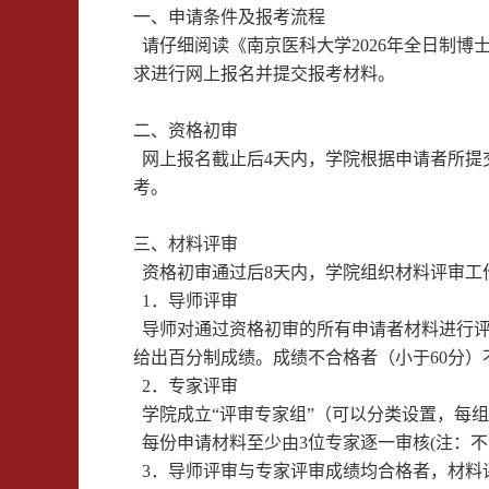
一、申请条件及报考流程
请
仔细阅读《南京医科大学
202
6
年全日制博
求进行网上报名
并提交报考材料
。
二、
资格初审
网上报名截止后
4
天内，
学院根据申请者所提
考。
三、
材料评审
资格初审通过后
8
天内，学院组织材料评审工
1
．导师评审
导师对通过资格初审的所有申请者材料进行
给出百分制成绩。成绩不合格者（小于
60
分）
2
．专家评审
学院成立“评审专家组”（可以分类设置，每
每份申请材料至少由
3
位专家逐一审核
(
注：不
3
．导师评审与专家评审成绩均合格者，材料