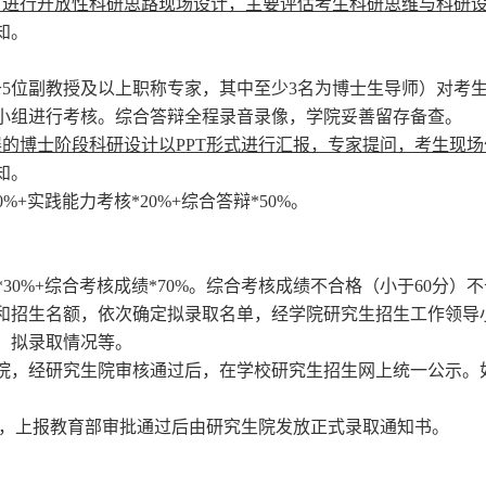
进行开放性科研思路现场设计，主要评估考生科研思维与科研设
知。
于
5
位副教授及以上职称专家，其中至少
3
名为博士生导师）对考
小组进行考核。综合答辩全程录音录像，学院妥善留存备查。
展的博士阶段科研设计以
PPT
形式进行汇报，专家提问，考生现场
知。
0%
+
实践能力考核
*20%
+
综合答辩
*50%
。
*30%+
综合考核成绩
*70%
。综合考核成绩不合格（小于
60
分）不
和招生名额，依次确定拟录取名单，经学院研究生招生工作领导
、拟录取情况等。
院，经研究生院审核通过后，在学校研究生招生网上统一公示。
，上报教育部审批通过后由研究生院发放正式录取通知书
。