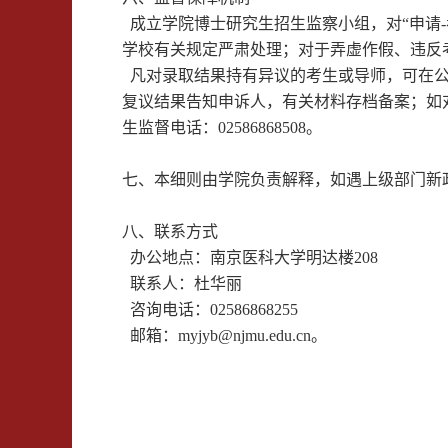
成立
学院
博士研究生招生监察小组，对“申请
-
学校有关规定严肃处理；对于弄虚作假、违反
凡对录取结果持有异议的考生或导师，可在公
复议结果告知申诉人，有关材料存档备案；如
生监督电话：
02586868508
。
七、本细则由学院负责解释，如遇上级部门新
八、联系方式
办公地点：南京医科大学明达楼
208
联系人：杜华丽
咨询电话
：
02586868255
邮箱：
myjyb@njmu.edu.cn
。