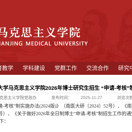
育教学
学科建设
党群工作
交流合作
研究
学马克思主义学院2026年博士研究生招生 “申请-考核
克思主义学院党政办
发布时间：
2025-11-27
浏览次
请
-
考核”制实施办法
(2024
版
)
》（南医大研〔
2024
〕
52
号）、《南
号）、《关于做好
202
6
年全日制博士“申请
-
考核”制招生工作的
下：